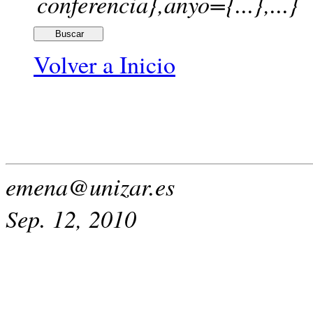
conferencia},anyo={...},...}
Volver a Inicio
emena@unizar.es
Sep. 12, 2010