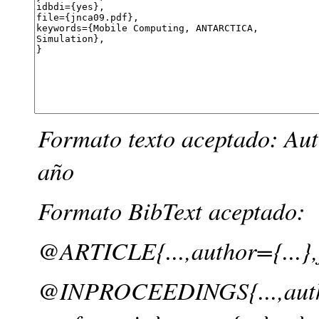
Formato texto aceptado: Auto
año
Formato BibText aceptado:
@ARTICLE{...,author={...},j
@INPROCEEDINGS{...,author